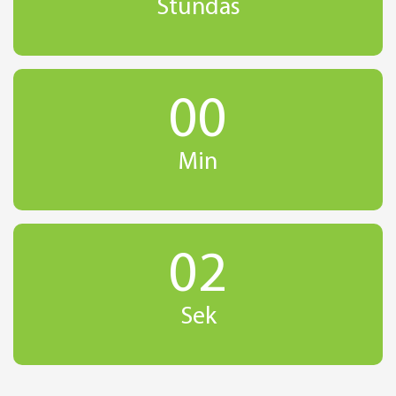
Stundas
00
Min
01
Sek