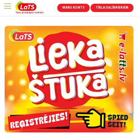
MANS KONTS
TĪKLA DALĪBNIEKIEM
Tavs piemājas veikals