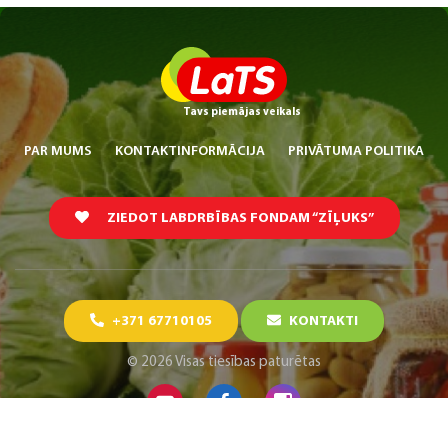
Tavs piemājas veikals
PAR MUMS
KONTAKTINFORMĀCIJA
PRIVĀTUMA POLITIKA
ZIEDOT LABDRBĪBAS FONDAM “ZĪĻUKS”
+371 67710105
KONTAKTI
© 2026 Visas tiesības paturētas