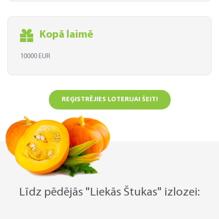
Kopā laimē
10000 EUR
REĢISTRĒJIES LOTERIJAI ŠEIT!
Līdz pēdējās "Liekās Štukas" izlozei: